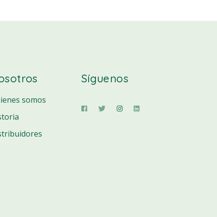
osotros
Síguenos
ienes somos
storia
stribuidores