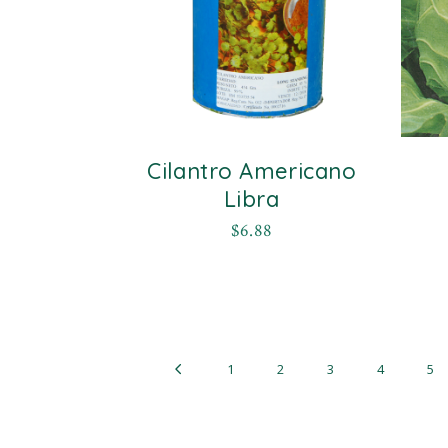
Cilantro Americano
Libra
$
6.88
1
2
3
4
5