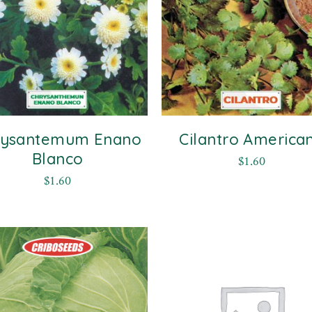
rysantemum Enano
Cilantro America
Blanco
$
1.60
$
1.60