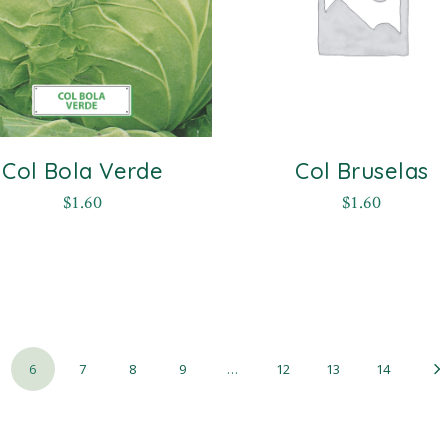
Col Bola Verde
Col Bruselas
$
1.60
$
1.60
6
7
8
9
…
12
13
14