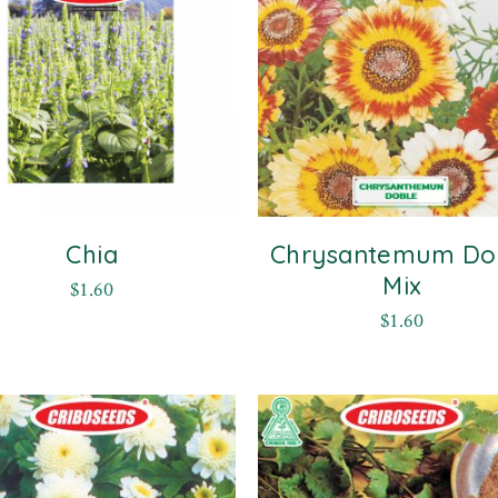
Chia
Chrysantemum Do
Mix
$
1.60
$
1.60