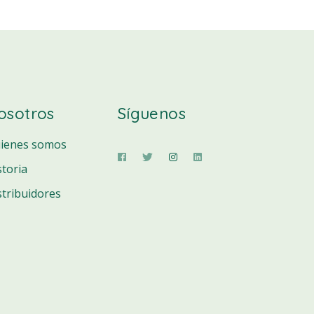
osotros
Síguenos
ienes somos
storia
stribuidores