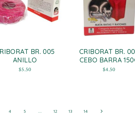
RIBORAT BR. 005
CRIBORAT BR. 0
ANILLO
CEBO BARRA 150
$
5.50
$
4.50
4
5
…
12
13
14