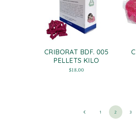
CRIBORAT BDF. 005
C
PELLETS KILO
$
18.00
1
2
3