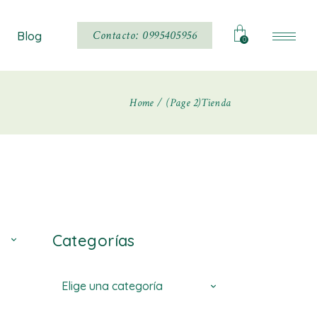
Noticias
Contacto: 0995405956
Blog
0
Home
(Page 2)
Tienda
Noticias
Categorías
Elige una categoría