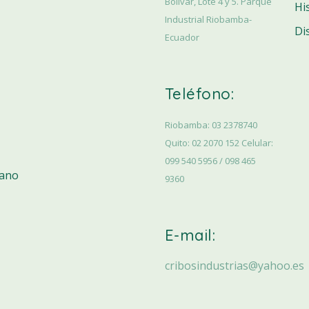
Bolívar, Lote 4 y 5. Parque
Hi
Industrial Riobamba-
Di
Ecuador
Teléfono:
Riobamba: 03 2378740
Quito: 02 2070 152 Celular:
099 540 5956 / 098 465
iano
9360
E-mail:
cribosindustrias@yahoo.es