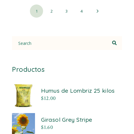
1
2
3
4
Search
for:
Productos
Humus de Lombriz 25 kilos
$
12.00
Girasol Grey Stripe
$
1.60