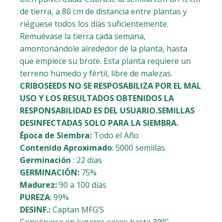
de tierra, a 80 cm de distancia entre plantas y
riéguese todos los días suficientemente.
Remuévase la tierra cada semana,
amontonándole alrededor de la planta, hasta
que empiece su brote. Esta planta requiere un
terreno húmedo y fértil, libre de malezas.
CRIBOSEEDS NO SE RESPOSABILIZA POR EL MAL
USO Y LOS RESULTADOS OBTENIDOS LA
RESPONSABILIDAD ES DEL USUARIO.SEMILLAS
DESINFECTADAS SOLO PARA LA SIEMBRA.
Época de Siembra:
Todo el Año
Contenido Aproximado
: 5000 semillas.
Germinación
: 22 días
GERMINACIÓN:
75%
Madurez:
90 a 100 días
PUREZA
: 99%
DESINF.:
Captan MFG’S
Consérvese en lugares secos hasta 30ºC