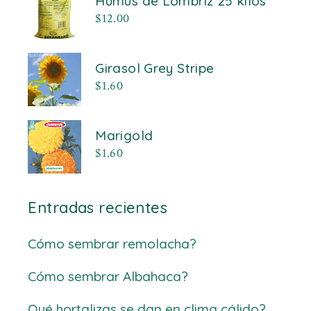
Humus de Lombriz 25 kilos
$
12.00
Girasol Grey Stripe
$
1.60
Marigold
$
1.60
Entradas recientes
Cómo sembrar remolacha?
Cómo sembrar Albahaca?
Qué hortalizas se dan en clima cálido?