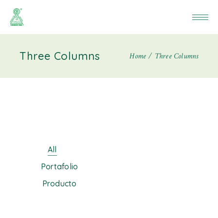
Three Columns
Home
Three Columns
All
Portafolio
Producto