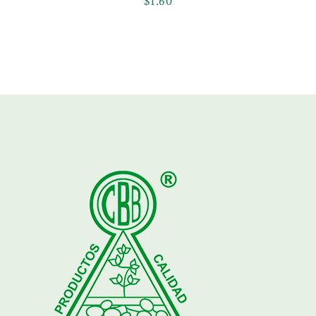
$
1.60