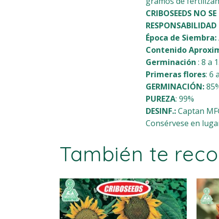
gramos de fertilizan
CRIBOSEEDS NO SE
RESPONSABILIDAD 
Época de Siembra:
Contenido Aproxi
Germinación
: 8 a 1
Primeras flores
: 6
GERMINACIÓN:
85
PUREZA
: 99%
DESINF.:
Captan MF
Consérvese en lugare
También te re