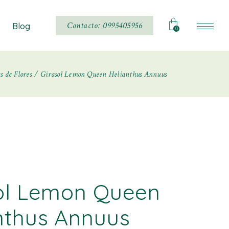
Noticias
Contacto: 0995405956
Blog
0
s de Flores
Girasol Lemon Queen Helianthus Annuus
Noticias
ol Lemon Queen
nthus Annuus