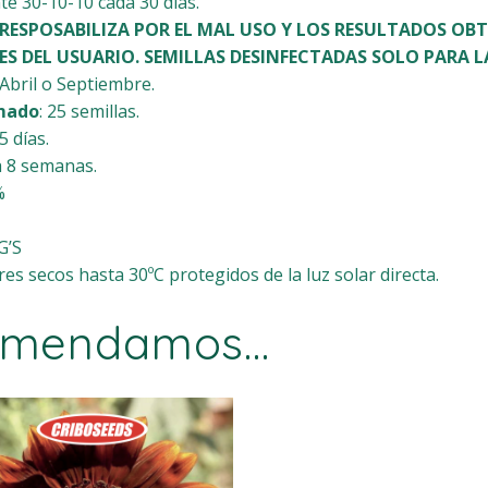
te 30-10-10 cada 30 días.
 RESPOSABILIZA POR EL MAL USO Y LOS RESULTADOS OB
ES DEL USUARIO. SEMILLAS DESINFECTADAS SOLO PARA L
Abril o Septiembre.
mado
: 25 semillas.
5 días.
 a 8 semanas.
%
G’S
s secos hasta 30ºC protegidos de la luz solar directa.
comendamos…