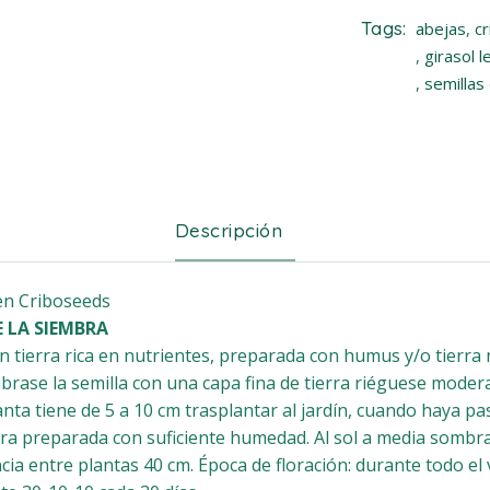
Tags:
abejas
,
c
,
girasol 
,
semillas 
Descripción
en Criboseeds
 LA SIEMBRA
 tierra rica en nutrientes, preparada con humus y/o tierr
úbrase la semilla con una capa fina de tierra riéguese mod
anta tiene de 5 a 10 cm trasplantar al jardín, cuando haya p
erra preparada con suficiente humedad. Al sol a media sombra
cia entre plantas 40 cm. Época de floración: durante todo el