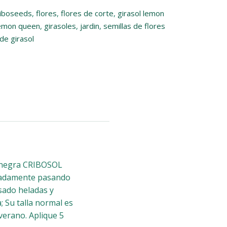
riboseeds
,
flores
,
flores de corte
,
girasol lemon
lemon queen
,
girasoles
,
jardin
,
semillas de flores
de girasol
a negra CRIBOSOL
eradamente pasando
asado heladas y
; Su talla normal es
 verano. Aplique 5