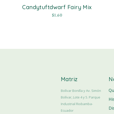
Candytuftdwarf Fairy Mix
$
1.60
Matriz
N
Qu
Bolívar Bonilla y Av. Simón
Bolívar, Lote 4 y 5. Parque
Hi
Industrial Riobamba-
Di
Ecuador