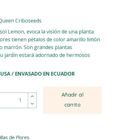
Queen Criboseeds
asol Lemon, evoca la visión de una planta
lores tienen pétalos de color amarillo limón
ro marrón. Son grandes plantas
Su jardín estará adornado de hermosos
 USA / ENVASADO EN ECUADOR
Queen Helianthus Annuus quantity
Añadir al
carrito
llas de Flores