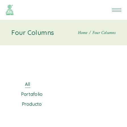
Four Columns
Home
Four Columns
All
Portafolio
Producto