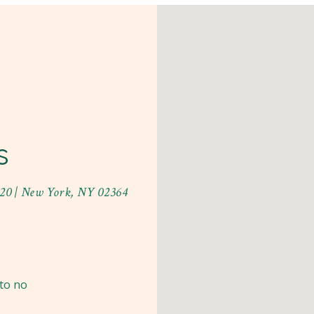
s
220 | New York, NY 02364
to no