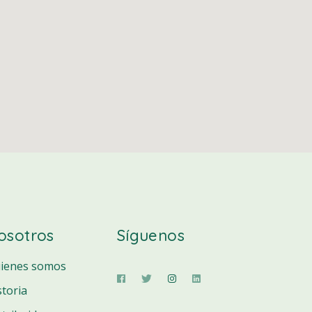
osotros
Síguenos
ienes somos
storia