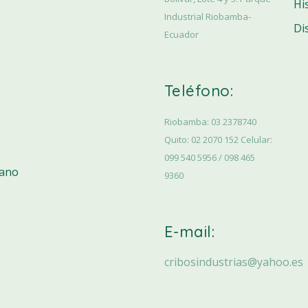
Hi
Industrial Riobamba-
Di
Ecuador
Teléfono:
Riobamba: 03 2378740
Quito: 02 2070 152 Celular:
099 540 5956 / 098 465
iano
9360
E-mail:
cribosindustrias@yahoo.es