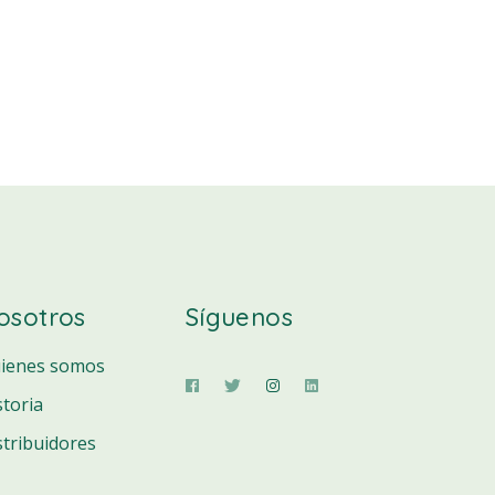
osotros
Síguenos
ienes somos
storia
stribuidores