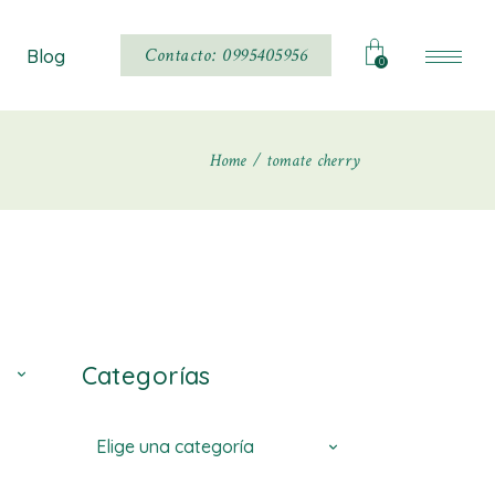
Noticias
Contacto: 0995405956
Blog
0
Home
tomate cherry
Noticias
Categorías
Elige una categoría