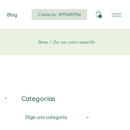
Noticias
Contacto: 0995405956
Blog
0
Home
flor con centro amarillo
Noticias
Categorías
Elige una categoría