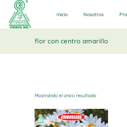
Quienes somos
EN
Inicio
Nosotros
Pr
Historia
SEM
Distribuidores
SEM
flor con centro amarillo
FER
Quienes somos
EN
VE
Historia
SEM
INS
Distribuidores
SEM
BO
FER
VE
INS
Mostrando el único resultado
BO