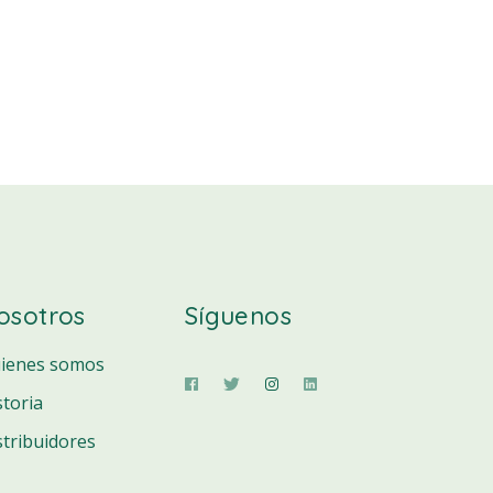
osotros
Síguenos
ienes somos
storia
stribuidores